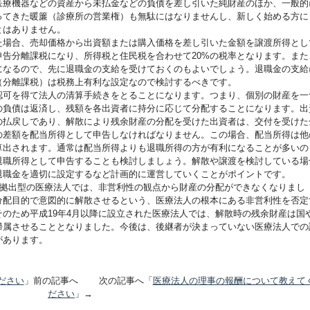
医療機器などの資産から未払金などの負債を差し引いた純財産のほか、一般的
ってきた暖簾（診療所の営業権）も無駄にはなりませんし、新しく始める方に
とはありません。
た場合、売却価格から出資額または購入価格を差し引いた金額を譲渡所得とし
告分離課税になり、所得税と住民税を合わせて20%の税率となります。また
になるので、先に退職金の支給を受けておくのもよいでしょう。退職金の支給
（分離課税）は税務上有利な設定なので検討するべきです。
認可を得て法人の清算手続きをとることになります。つまり、個別の財産を一
の負債は返済し、残額を各出資者に持分に応じて分配することになります。出
の払戻しであり、解散により残余財産の分配を受けた出資者は、交付を受けた
の差額を配当所得として申告しなければなりません。この場合、配当所得は他
算出されます。通常は配当所得よりも退職所得の方が有利になることが多いの
退職所得として申告することも検討しましょう。解散や譲渡を検討している場
退職金を適切に設定するなど計画的に運営していくことがポイントです。
金拠出型の医療法人では、非営利性の観点から財産の分配ができなくなりまし
分配目的で意図的に解散させるという、医療法人の根本にある非営利性を否定
のため平成19年4月以降に設立された医療法人では、解散時の残余財産は国
帰属させることとなりました。今後は、後継者が決まっていない医療法人での
があります。
ださい
」前の記事へ 次の記事へ「
医療法人の理事の報酬について教えて
ださい
」→