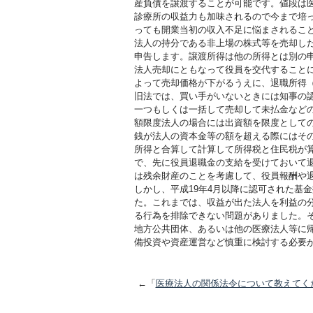
産負債を譲渡することが可能です。値段は
診療所の収益力も加味されるので今まで培
っても開業当初の収入不足に悩まされるこ
法人の持分である非上場の株式等を売却し
申告します。譲渡所得は他の所得とは別の申
法人売却にともなって役員を交代すること
よって売却価格が下がるうえに、退職所得
旧法では、買い手がいないときには知事の
一つもしくは一括して売却して未払金など
額限度法人の場合には出資額を限度として
銭が法人の資本金等の額を超える際にはそ
所得と合算して計算して所得税と住民税が
で、先に役員退職金の支給を受けておいて
は残余財産のことを考慮して、役員報酬や
しかし、平成19年4月以降に認可された基
た。これまでは、収益が出た法人を利益の
る行為を排除できない問題がありました。そ
地方公共団体、あるいは他の医療法人等に
備投資や資産運営など慎重に検討する必要
←「
医療法人の関係法令について教えてく