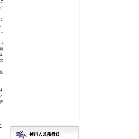
に
と
て
、
に
つ
資
金
の
合
す
や
設
く