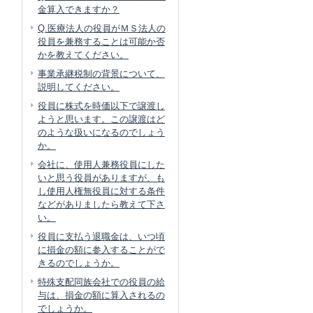
金算入できますか？
Q.医療法人の役員がＭＳ法人の
役員を兼務することは可能か否
かを教えてください。
事業承継税制の背景について、
説明してください。
役員に株式を時価以下で譲渡し
ようと思います。この譲渡はど
のような扱いになるのでしょう
か。
会社に、使用人兼務役員にした
いと思う役員がありますが、も
し使用人権無役員に対する条件
などがありましたら教えて下さ
い。
役員に支払う退職金は、いつ頃
に損金の額に参入することがで
きるのでしょうか。
特殊支配同族会社での役員の給
与は、損金の額に算入されるの
でしょうか。